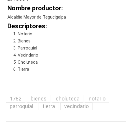
Nombre productor:
Alcaldía Mayor de Tegucigalpa
Descriptores:
Notario
Bienes
Parroquial
Vecindario
Choluteca
Tierra
1782
bienes
choluteca
notario
parroquial
tierra
vecindario