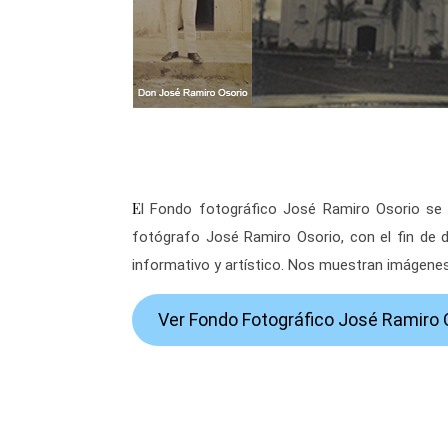
El Fondo fotográfico José Ramiro Osorio se entregó al Archivo Etnohistórico en calidad de préstamo, por el señor Julio Cesar Osorio Hernández, nieto del
fotógrafo José Ramiro Osorio, con el fin de di
informativo y artístico. Nos muestran imágenes
Ver Fondo Fotográfico José Ramiro 