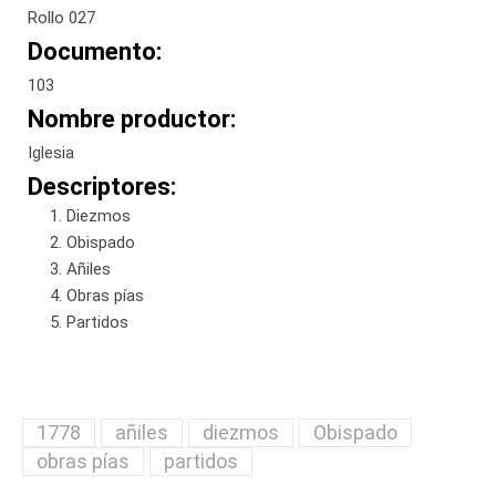
Rollo 027
Documento:
103
Nombre productor:
Iglesia
Descriptores:
Diezmos
Obispado
Añiles
Obras pías
Partidos
1778
añiles
diezmos
Obispado
obras pías
partidos