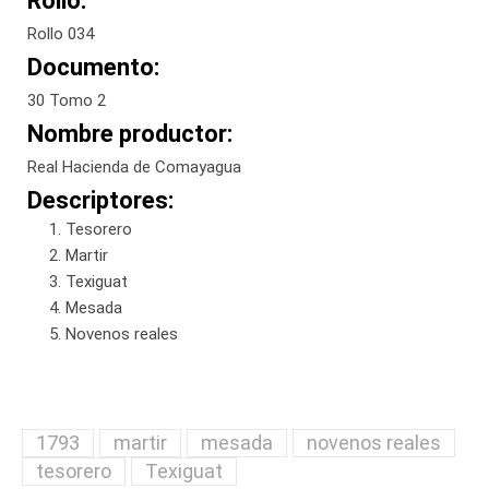
Rollo:
Rollo 034
Documento:
30 Tomo 2
Nombre productor:
Real Hacienda de Comayagua
Descriptores:
Tesorero
Martir
Texiguat
Mesada
Novenos reales
1793
martir
mesada
novenos reales
tesorero
Texiguat