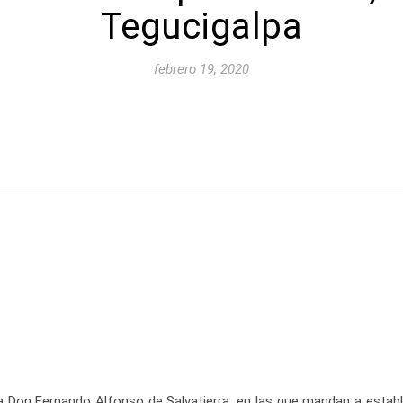
Tegucigalpa
febrero 19, 2020
 Don Fernando Alfonso de Salvatierra, en las que mandan a establece