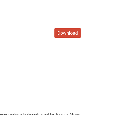
Download
r reglas a la disciplina militar, Real de Minas