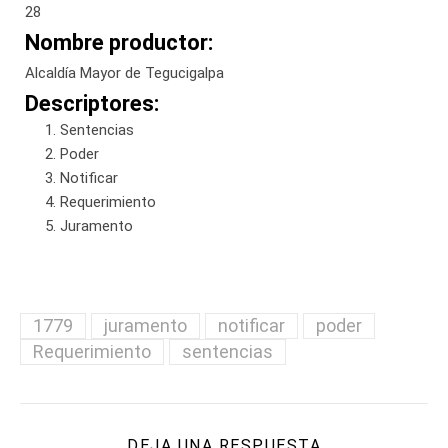
28
Nombre productor:
Alcaldía Mayor de Tegucigalpa
Descriptores:
Sentencias
Poder
Notificar
Requerimiento
Juramento
1779
juramento
notificar
poder
Requerimiento
sentencias
DEJA UNA RESPUESTA