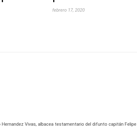
febrero 17, 2020
o Hernandez Vivas, albacea testamentario del difunto capitán Feli