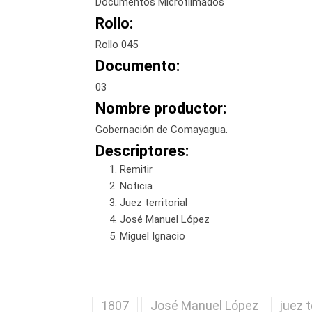
Documentos Microfilmados
Rollo:
Rollo 045
Documento:
03
Nombre productor:
Gobernación de Comayagua.
Descriptores:
Remitir
Noticia
Juez territorial
José Manuel López
Miguel Ignacio
1807
José Manuel López
juez t