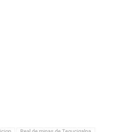
icion
Real de minas de Tegucigalpa