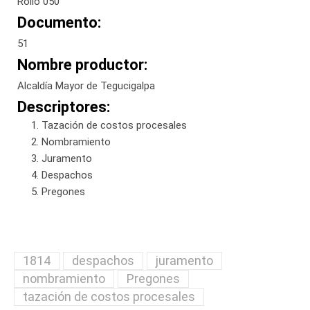
Rollo 050
Documento:
51
Nombre productor:
Alcaldía Mayor de Tegucigalpa
Descriptores:
Tazación de costos procesales
Nombramiento
Juramento
Despachos
Pregones
1814
despachos
juramento
nombramiento
Pregones
tazación de costos procesales