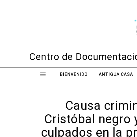
Skip to content
Centro de Documentació
BIENVENIDO
ANTIGUA CASA
Causa crimina
Cristóbal negro
culpados en la p