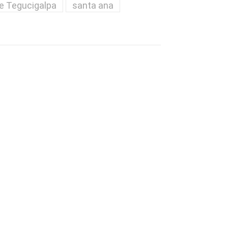
e Tegucigalpa
santa ana