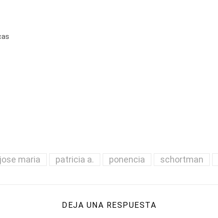
cas
jose maria
patricia a.
ponencia
schortman
DEJA UNA RESPUESTA