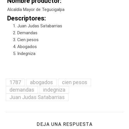
Nombre productor:
Alcaldía Mayor de Tegucigalpa
Descriptores:
Juan Judas Satabarrias
Demandas
Cien pesos
Abogados
Indegniza
1787
abogados
cien pesos
demandas
indegniza
Juan Judas Satabarrias
DEJA UNA RESPUESTA