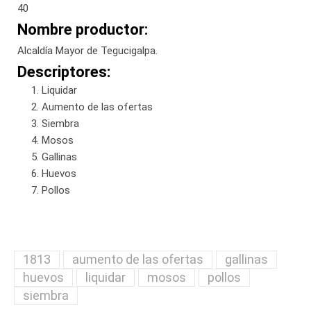
40
Nombre productor:
Alcaldía Mayor de Tegucigalpa.
Descriptores:
Liquidar
Aumento de las ofertas
Siembra
Mosos
Gallinas
Huevos
Pollos
1813
aumento de las ofertas
gallinas
huevos
liquidar
mosos
pollos
siembra