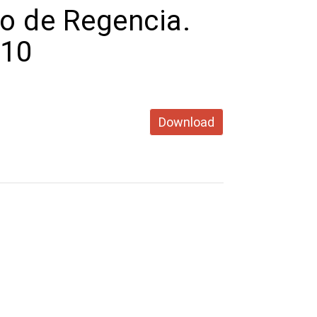
no de Regencia.
810
Download