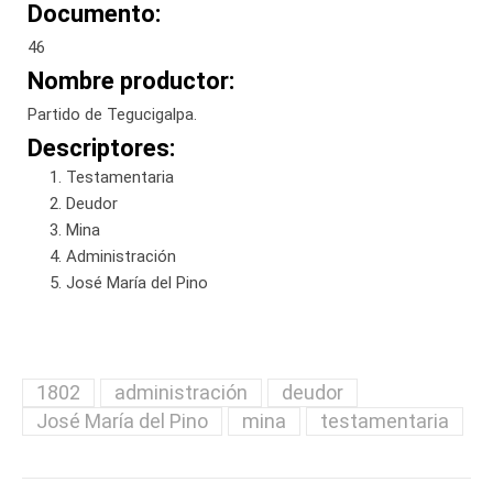
Documento:
46
Nombre productor:
Partido de Tegucigalpa.
Descriptores:
Testamentaria
Deudor
Mina
Administración
José María del Pino
1802
administración
deudor
José María del Pino
mina
testamentaria