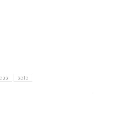
icas
soto