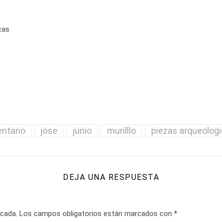
cas
entario
jose
junio
murilllo
piezas arqueolog
DEJA UNA RESPUESTA
icada.
Los campos obligatorios están marcados con
*