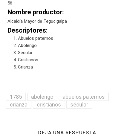
56
Nombre productor:
Alcaldía Mayor de Tegucigalpa
Descriptores:
Abuelos paternos
Abolengo
Secular
Cristianos
Crianza
1785
abolengo
abuelos paternos
crianza
cristianos
secular
DEJA UNA RESPUESTA