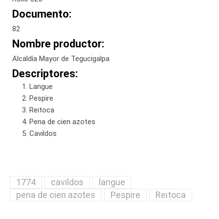
Documento:
82
Nombre productor:
Alcaldía Mayor de Tegucigalpa
Descriptores:
Langue
Pespire
Reitoca
Pena de cien azotes
Cavildos
1774
cavildos
langue
pena de cien azotes
Pespire
Reitoca