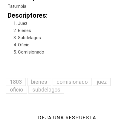
Tatumbla
Descriptores:
Juez
Bienes
Subdelagos
Oficio
Comisionado
1803
bienes
comisionado
juez
oficio
subdelagos
DEJA UNA RESPUESTA