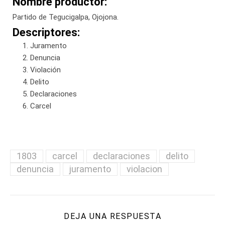
Nombre productor:
Partido de Tegucigalpa, Ojojona.
Descriptores:
Juramento
Denuncia
Violación
Delito
Declaraciones
Carcel
1803
carcel
declaraciones
delito
denuncia
juramento
violacion
DEJA UNA RESPUESTA